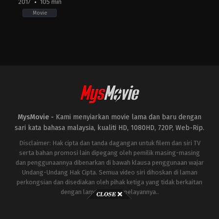
2017
105 min
Movie
Adventure
,
Animation
,
Family
,
Music
US
2017-
10-
27
Lee
Unkrich
MysMovie -
Kami menyiarkan movie lama dan baru dengan
sari kata bahasa malaysia, kualiti HD, 1080HD, 720P, Web-Rip.
Disclaimer: Hak cipta dan tanda dagangan untuk filem dan siri TV
serta bahan promosi lain dipegang oleh pemilik masing-masing
dan penggunaannya dibenarkan di bawah klausa penggunaan wajar
Undang-Undang Hak Cipta. Semua video siri dihoskan di laman
perkongsian dan disediakan oleh pihak ketiga yang tidak berkaitan
dengan laman ini atau pelayannya..