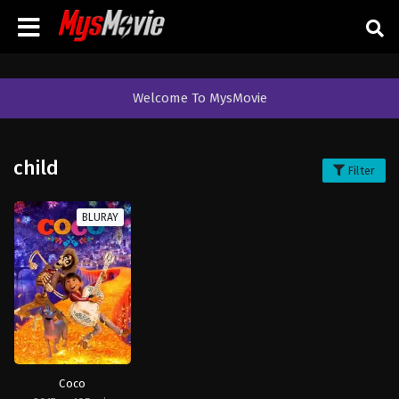
Welcome To MysMovie
child
Filter
BLURAY
Coco