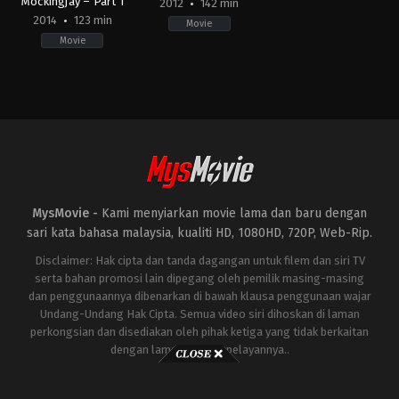
Mockingjay – Part 1
2012
142 min
2014
123 min
Movie
Movie
Adventure
,
Science
Adventure
,
Fantasy
,
Science
Fiction
,
Thriller
Fiction
US
US
2014-
2012-
11-
03-
19
12
Francis
Gary
Lawrence
Ross
MysMovie -
Kami menyiarkan movie lama dan baru dengan
sari kata bahasa malaysia, kualiti HD, 1080HD, 720P, Web-Rip.
Disclaimer: Hak cipta dan tanda dagangan untuk filem dan siri TV
serta bahan promosi lain dipegang oleh pemilik masing-masing
dan penggunaannya dibenarkan di bawah klausa penggunaan wajar
Undang-Undang Hak Cipta. Semua video siri dihoskan di laman
perkongsian dan disediakan oleh pihak ketiga yang tidak berkaitan
dengan laman ini atau pelayannya..