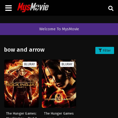
Welcome To MysMovie
bow and arrow
Filter
BLURAY
BLURAY
The Hunger Games:
The Hunger Games