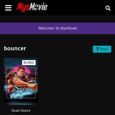
Welcome To MysMovie
bouncer
Filter
BLURAY
Road House