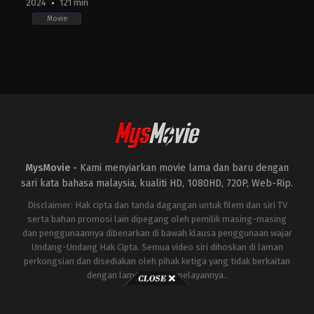
2024
121 min
Movie
Action
,
Thriller
US
2024-
03-
08
Doug
Liman
MysMovie -
Kami menyiarkan movie lama dan baru dengan
sari kata bahasa malaysia, kualiti HD, 1080HD, 720P, Web-Rip.
Disclaimer: Hak cipta dan tanda dagangan untuk filem dan siri TV
serta bahan promosi lain dipegang oleh pemilik masing-masing
dan penggunaannya dibenarkan di bawah klausa penggunaan wajar
Undang-Undang Hak Cipta. Semua video siri dihoskan di laman
perkongsian dan disediakan oleh pihak ketiga yang tidak berkaitan
dengan laman ini atau pelayannya..