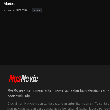
Abigail
2024
109 min
Movie
Comedy
,
Horror
US
2024-
04-
18
Matt
Bettinelli-
Olpin
,
Tyler
Gillett
MysMovie -
Kami menyiarkan movie lama dan baru dengan sari kat
720P, Web-Rip.
Disclaimer: Hak cipta dan tanda dagangan untuk filem dan siri TV serta 
masing-masing dan penggunaannya dibenarkan di bawah klausa penggu