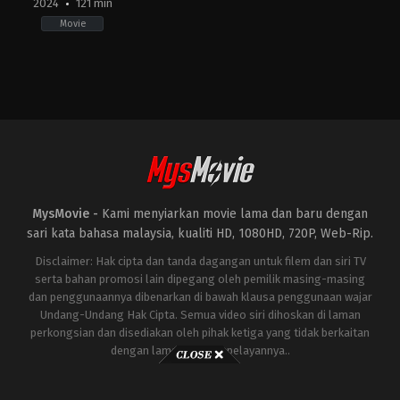
2024
121 min
Movie
Action
,
Thriller
US
2024-
03-
08
Doug
Liman
MysMovie -
Kami menyiarkan movie lama dan baru dengan
sari kata bahasa malaysia, kualiti HD, 1080HD, 720P, Web-Rip.
Disclaimer: Hak cipta dan tanda dagangan untuk filem dan siri TV
serta bahan promosi lain dipegang oleh pemilik masing-masing
dan penggunaannya dibenarkan di bawah klausa penggunaan wajar
Undang-Undang Hak Cipta. Semua video siri dihoskan di laman
perkongsian dan disediakan oleh pihak ketiga yang tidak berkaitan
dengan laman ini atau pelayannya..