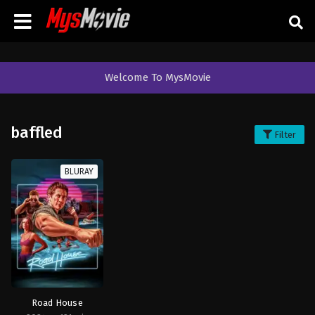
Welcome To MysMovie
baffled
Filter
BLURAY
Road House