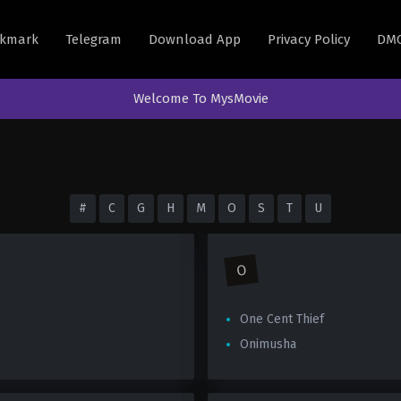
kmark
Telegram
Download App
Privacy Policy
DM
Welcome To MysMovie
#
C
G
H
M
O
S
T
U
O
One Cent Thief
Onimusha