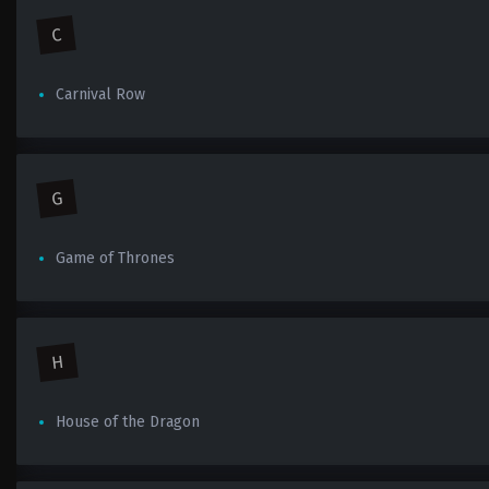
C
Carnival Row
G
Game of Thrones
H
House of the Dragon