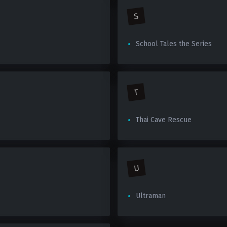
S
School Tales the Series
T
Thai Cave Rescue
U
Ultraman