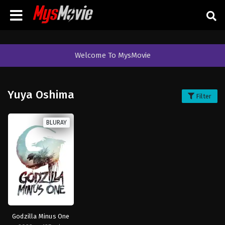
Welcome To MysMovie
Yuya Oshima
Filter
BLURAY
Godzilla Minus One