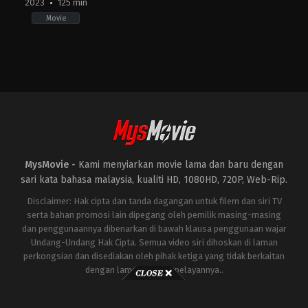
2023
125 min
Movie
Action
,
Horror
,
Science
Fiction
JP
2023-
11-
03
Takashi
Yamazaki
MysMovie -
Kami menyiarkan movie lama dan baru dengan
sari kata bahasa malaysia, kualiti HD, 1080HD, 720P, Web-Rip.
Disclaimer: Hak cipta dan tanda dagangan untuk filem dan siri TV
serta bahan promosi lain dipegang oleh pemilik masing-masing
dan penggunaannya dibenarkan di bawah klausa penggunaan wajar
Undang-Undang Hak Cipta. Semua video siri dihoskan di laman
perkongsian dan disediakan oleh pihak ketiga yang tidak berkaitan
dengan laman ini atau pelayannya..