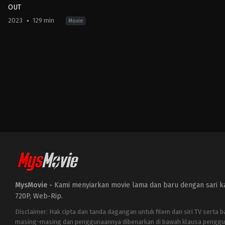
OUT
2023
129 min
Movie
Action
JP
2023-
11-
17
Hiroshi
Shinagawa
MysMovie -
Kami menyiarkan movie lama dan baru dengan sari kat
720P, Web-Rip.
Disclaimer: Hak cipta dan tanda dagangan untuk filem dan siri TV serta 
masing-masing dan penggunaannya dibenarkan di bawah klausa penggu