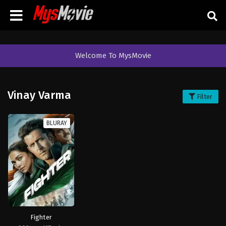
Welcome To MysMovie
Vinay Varma
Filter
BLURAY
Fighter