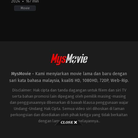
2024
167 min
Movie
Action
,
Thriller
,
War
IN
2024-
01-
24
Siddharth
Anand
MysMovie -
Kami menyiarkan movie lama dan baru dengan
sari kata bahasa malaysia, kualiti HD, 1080HD, 720P, Web-Rip.
Disclaimer: Hak cipta dan tanda dagangan untuk filem dan siri TV
serta bahan promosi lain dipegang oleh pemilik masing-masing
dan penggunaannya dibenarkan di bawah klausa penggunaan wajar
Undang-Undang Hak Cipta. Semua video siri dihoskan di laman
perkongsian dan disediakan oleh pihak ketiga yang tidak berkaitan
dengan laman ini atau pelayannya..