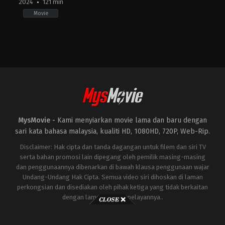
2024
121 min
Movie
Action
,
Thriller
US
2024-
03-
08
Doug
Liman
MysMovie -
Kami menyiarkan movie lama dan baru dengan
sari kata bahasa malaysia, kualiti HD, 1080HD, 720P, Web-Rip.
Disclaimer: Hak cipta dan tanda dagangan untuk filem dan siri TV
serta bahan promosi lain dipegang oleh pemilik masing-masing
dan penggunaannya dibenarkan di bawah klausa penggunaan wajar
Undang-Undang Hak Cipta. Semua video siri dihoskan di laman
perkongsian dan disediakan oleh pihak ketiga yang tidak berkaitan
dengan laman ini atau pelayannya..