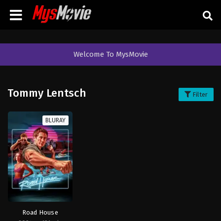
Welcome To MysMovie
Tommy Lentsch
Filter
BLURAY
Road House