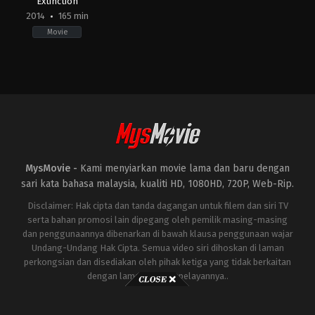
Extinction
2014
165 min
Movie
Action
,
Adventure
,
Science
Fiction
US
2014-
06-
25
Michael
Bay
MysMovie -
Kami menyiarkan movie lama dan baru dengan
sari kata bahasa malaysia, kualiti HD, 1080HD, 720P, Web-Rip.
Disclaimer: Hak cipta dan tanda dagangan untuk filem dan siri TV
serta bahan promosi lain dipegang oleh pemilik masing-masing
dan penggunaannya dibenarkan di bawah klausa penggunaan wajar
Undang-Undang Hak Cipta. Semua video siri dihoskan di laman
perkongsian dan disediakan oleh pihak ketiga yang tidak berkaitan
dengan laman ini atau pelayannya..