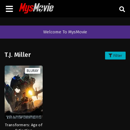
Welcome To MysMovie
T.J. Miller
Filter
BLURAY
Transformers: Age of