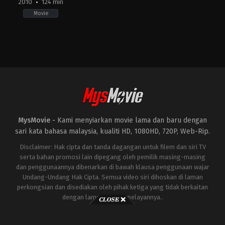
2010
124 min
Movie
Action
,
Adventure
,
Science
Fiction
US
2010-
04-
28
Jon
Favreau
MysMovie -
Kami menyiarkan movie lama dan baru dengan
sari kata bahasa malaysia, kualiti HD, 1080HD, 720P, Web-Rip.
Disclaimer: Hak cipta dan tanda dagangan untuk filem dan siri TV
serta bahan promosi lain dipegang oleh pemilik masing-masing
dan penggunaannya dibenarkan di bawah klausa penggunaan wajar
Undang-Undang Hak Cipta. Semua video siri dihoskan di laman
perkongsian dan disediakan oleh pihak ketiga yang tidak berkaitan
dengan laman ini atau pelayannya..