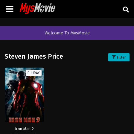
Welcome To MysMovie
Steven James Price
Filter
BLURAY
Iron Man 2