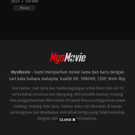
2023
129 min
Movie
Action
JP
2023-
11-
17
Hiroshi
Shinagawa
MysMovie -
Kami menyiarkan movie lama dan baru dengan
sari kata bahasa malaysia, kualiti HD, 1080HD, 720P, Web-Rip.
Disclaimer: Hak cipta dan tanda dagangan untuk filem dan siri TV
serta bahan promosi lain dipegang oleh pemilik masing-masing
dan penggunaannya dibenarkan di bawah klausa penggunaan wajar
Undang-Undang Hak Cipta. Semua video siri dihoskan di laman
perkongsian dan disediakan oleh pihak ketiga yang tidak berkaitan
dengan laman ini atau pelayannya..