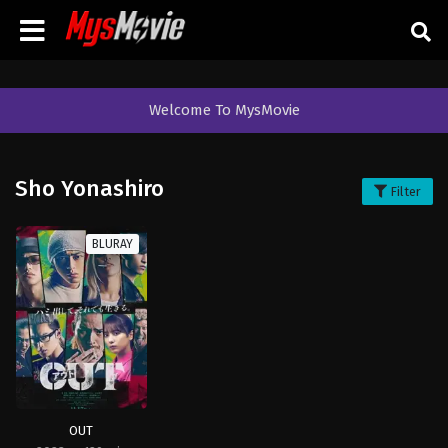
Welcome To MysMovie
Sho Yonashiro
Filter
BLURAY
OUT