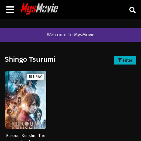
Welcome To MysMovie
Shingo Tsurumi
Filter
BLURAY
Rurouni Kenshin: The