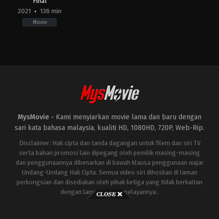
Final
2021
138 min
Movie
Action
,
Adventure
,
Drama
,
History
JP
2021-
04-
23
Keishi
Otomo
MysMovie -
Kami menyiarkan movie lama dan baru dengan
sari kata bahasa malaysia, kualiti HD, 1080HD, 720P, Web-Rip.
Disclaimer: Hak cipta dan tanda dagangan untuk filem dan siri TV
serta bahan promosi lain dipegang oleh pemilik masing-masing
dan penggunaannya dibenarkan di bawah klausa penggunaan wajar
Undang-Undang Hak Cipta. Semua video siri dihoskan di laman
perkongsian dan disediakan oleh pihak ketiga yang tidak berkaitan
dengan laman ini atau pelayannya..