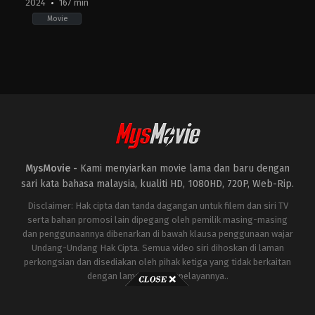
2024
167 min
Movie
Action
,
Thriller
,
War
IN
2024-
01-
24
Siddharth
Anand
MysMovie -
Kami menyiarkan movie lama dan baru dengan
sari kata bahasa malaysia, kualiti HD, 1080HD, 720P, Web-Rip.
Disclaimer: Hak cipta dan tanda dagangan untuk filem dan siri TV
serta bahan promosi lain dipegang oleh pemilik masing-masing
dan penggunaannya dibenarkan di bawah klausa penggunaan wajar
Undang-Undang Hak Cipta. Semua video siri dihoskan di laman
perkongsian dan disediakan oleh pihak ketiga yang tidak berkaitan
dengan laman ini atau pelayannya..