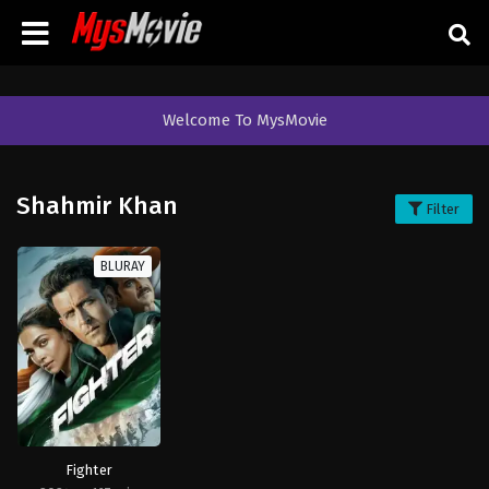
Welcome To MysMovie
Shahmir Khan
Filter
BLURAY
Fighter