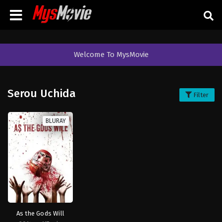
Welcome To MysMovie
Serou Uchida
Filter
BLURAY
As the Gods Will