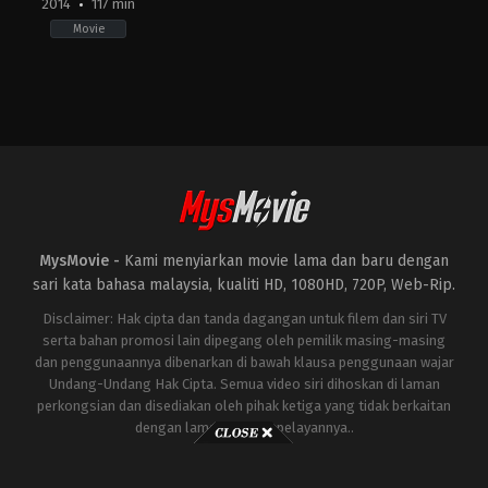
2014
117 min
Movie
Comedy
,
Horror
,
Thriller
JP
2014-
11-
15
Takashi
Miike
MysMovie -
Kami menyiarkan movie lama dan baru dengan
sari kata bahasa malaysia, kualiti HD, 1080HD, 720P, Web-Rip.
Disclaimer: Hak cipta dan tanda dagangan untuk filem dan siri TV
serta bahan promosi lain dipegang oleh pemilik masing-masing
dan penggunaannya dibenarkan di bawah klausa penggunaan wajar
Undang-Undang Hak Cipta. Semua video siri dihoskan di laman
perkongsian dan disediakan oleh pihak ketiga yang tidak berkaitan
dengan laman ini atau pelayannya..