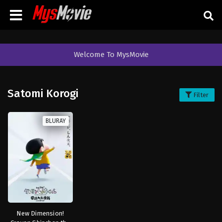
Welcome To MysMovie
Satomi Korogi
Filter
BLURAY
New Dimension!