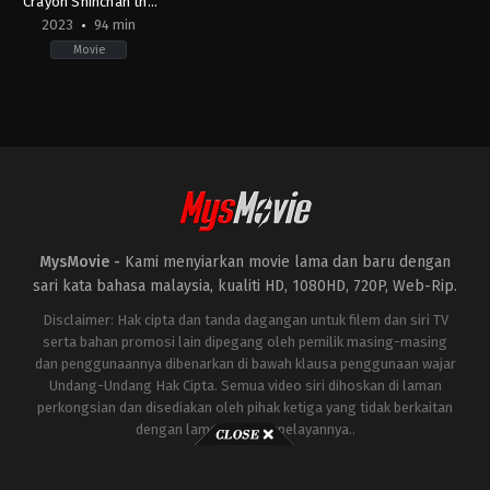
Crayon Shinchan the
Movie: Battle of
2023
94 min
Supernatural Powers
Movie
~Flying Sushi~
Animation
,
Comedy
JP
2023-
08-
04
Hitoshi
One
MysMovie -
Kami menyiarkan movie lama dan baru dengan
sari kata bahasa malaysia, kualiti HD, 1080HD, 720P, Web-Rip.
Disclaimer: Hak cipta dan tanda dagangan untuk filem dan siri TV
serta bahan promosi lain dipegang oleh pemilik masing-masing
dan penggunaannya dibenarkan di bawah klausa penggunaan wajar
Undang-Undang Hak Cipta. Semua video siri dihoskan di laman
perkongsian dan disediakan oleh pihak ketiga yang tidak berkaitan
dengan laman ini atau pelayannya..