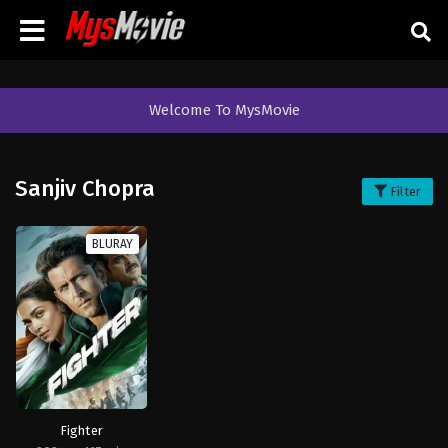
Welcome To MysMovie
Sanjiv Chopra
Filter
BLURAY
Fighter