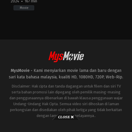
2024
167 min
Movie
Action
,
Thriller
,
War
IN
2024-
01-
24
Siddharth
Anand
MysMovie -
Kami menyiarkan movie lama dan baru dengan
sari kata bahasa malaysia, kualiti HD, 1080HD, 720P, Web-Rip.
Disclaimer: Hak cipta dan tanda dagangan untuk filem dan siri TV
serta bahan promosi lain dipegang oleh pemilik masing-masing
dan penggunaannya dibenarkan di bawah klausa penggunaan wajar
Undang-Undang Hak Cipta. Semua video siri dihoskan di laman
perkongsian dan disediakan oleh pihak ketiga yang tidak berkaitan
dengan laman ini atau pelayannya..