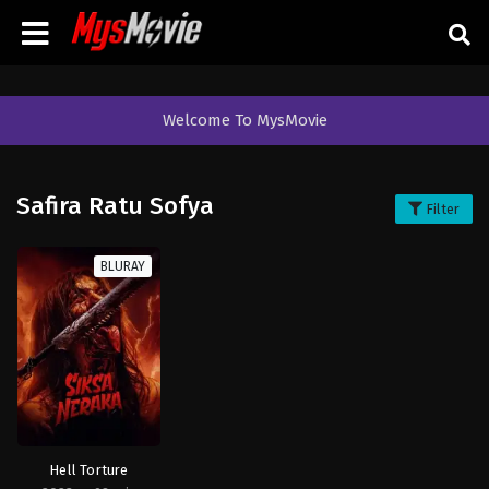
Welcome To MysMovie
Safira Ratu Sofya
Filter
BLURAY
Hell Torture