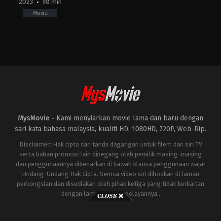
2023
98 min
Movie
Horror
,
Thriller
ID
2023-
12-
14
Anggy
Umbara
MysMovie -
Kami menyiarkan movie lama dan baru dengan
sari kata bahasa malaysia, kualiti HD, 1080HD, 720P, Web-Rip.
Disclaimer: Hak cipta dan tanda dagangan untuk filem dan siri TV
serta bahan promosi lain dipegang oleh pemilik masing-masing
dan penggunaannya dibenarkan di bawah klausa penggunaan wajar
Undang-Undang Hak Cipta. Semua video siri dihoskan di laman
perkongsian dan disediakan oleh pihak ketiga yang tidak berkaitan
dengan laman ini atau pelayannya..