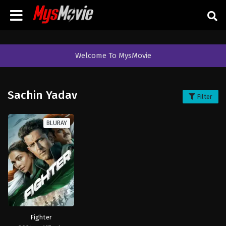
Welcome To MysMovie
Sachin Yadav
Filter
BLURAY
Fighter