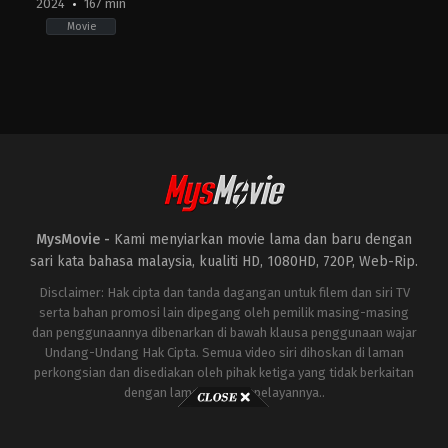
2024
167 min
Movie
Action
,
Thriller
,
War
IN
2024-
01-
24
Siddharth
Anand
MysMovie -
Kami menyiarkan movie lama dan baru dengan
sari kata bahasa malaysia, kualiti HD, 1080HD, 720P, Web-Rip.
Disclaimer: Hak cipta dan tanda dagangan untuk filem dan siri TV
serta bahan promosi lain dipegang oleh pemilik masing-masing
dan penggunaannya dibenarkan di bawah klausa penggunaan wajar
Undang-Undang Hak Cipta. Semua video siri dihoskan di laman
perkongsian dan disediakan oleh pihak ketiga yang tidak berkaitan
dengan laman ini atau pelayannya..