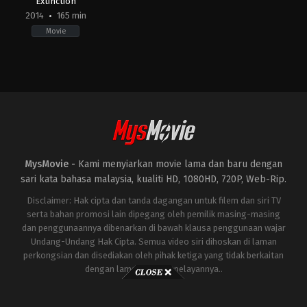
Extinction
2014
165 min
Movie
Action
,
Adventure
,
Science
Fiction
US
2014-
06-
25
Michael
Bay
MysMovie -
Kami menyiarkan movie lama dan baru dengan
sari kata bahasa malaysia, kualiti HD, 1080HD, 720P, Web-Rip.
Disclaimer: Hak cipta dan tanda dagangan untuk filem dan siri TV
serta bahan promosi lain dipegang oleh pemilik masing-masing
dan penggunaannya dibenarkan di bawah klausa penggunaan wajar
Undang-Undang Hak Cipta. Semua video siri dihoskan di laman
perkongsian dan disediakan oleh pihak ketiga yang tidak berkaitan
dengan laman ini atau pelayannya..