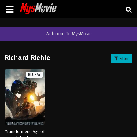
Welcome To MysMovie
Richard Riehle
Filter
BLURAY
Transformers: Age of