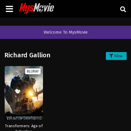
Welcome To MysMovie
Richard Gallion
Filter
BLURAY
Transformers: Age of