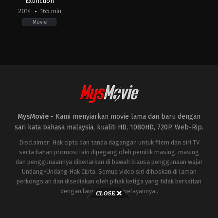
Extinction
2014
165 min
Movie
Action
,
Adventure
,
Science
Fiction
US
2014-
06-
25
Michael
Bay
MysMovie -
Kami menyiarkan movie lama dan baru dengan
sari kata bahasa malaysia, kualiti HD, 1080HD, 720P, Web-Rip.
Disclaimer: Hak cipta dan tanda dagangan untuk filem dan siri TV
serta bahan promosi lain dipegang oleh pemilik masing-masing
dan penggunaannya dibenarkan di bawah klausa penggunaan wajar
Undang-Undang Hak Cipta. Semua video siri dihoskan di laman
perkongsian dan disediakan oleh pihak ketiga yang tidak berkaitan
dengan laman ini atau pelayannya..