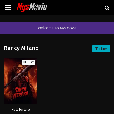
Welcome To MysMovie
Rency Milano
Filter
BLURAY
Hell Torture