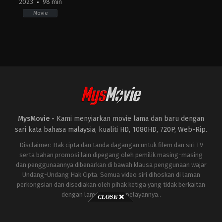
2023
98 min
Movie
Horror
,
Thriller
ID
2023-
12-
14
Anggy
Umbara
MysMovie -
Kami menyiarkan movie lama dan baru dengan
sari kata bahasa malaysia, kualiti HD, 1080HD, 720P, Web-Rip.
Disclaimer: Hak cipta dan tanda dagangan untuk filem dan siri TV
serta bahan promosi lain dipegang oleh pemilik masing-masing
dan penggunaannya dibenarkan di bawah klausa penggunaan wajar
Undang-Undang Hak Cipta. Semua video siri dihoskan di laman
perkongsian dan disediakan oleh pihak ketiga yang tidak berkaitan
dengan laman ini atau pelayannya..