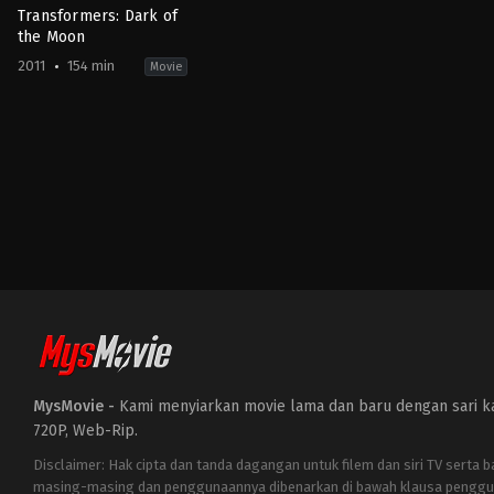
Transformers: Dark of
the Moon
2011
154 min
Movie
Action
,
Adventure
,
Science
Fiction
US
2011-
06-
28
Michael
Bay
MysMovie -
Kami menyiarkan movie lama dan baru dengan sari kat
720P, Web-Rip.
Disclaimer: Hak cipta dan tanda dagangan untuk filem dan siri TV serta 
masing-masing dan penggunaannya dibenarkan di bawah klausa penggu