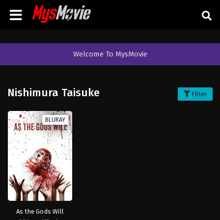
Welcome To MysMovie
Nishimura Taisuke
Filter
BLURAY
As the Gods Will