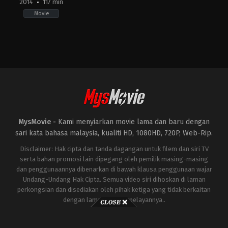
2014
117 min
Movie
Comedy
,
Horror
,
Thriller
JP
2014-
11-
15
Takashi
Miike
MysMovie -
Kami menyiarkan movie lama dan baru dengan
sari kata bahasa malaysia, kualiti HD, 1080HD, 720P, Web-Rip.
Disclaimer: Hak cipta dan tanda dagangan untuk filem dan siri TV
serta bahan promosi lain dipegang oleh pemilik masing-masing
dan penggunaannya dibenarkan di bawah klausa penggunaan wajar
Undang-Undang Hak Cipta. Semua video siri dihoskan di laman
perkongsian dan disediakan oleh pihak ketiga yang tidak berkaitan
dengan laman ini atau pelayannya..