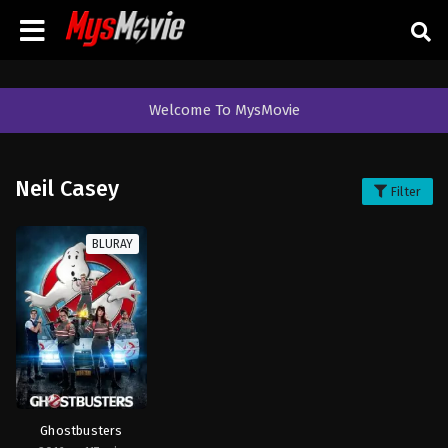
Welcome To MysMovie
Neil Casey
Filter
BLURAY
Ghostbusters