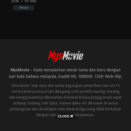
2016
117 min
Movie
Action
,
Comedy
,
Fantasy
US
2016-
07-
14
Paul
Feig
MysMovie -
Kami menyiarkan movie lama dan baru dengan
sari kata bahasa malaysia, kualiti HD, 1080HD, 720P, Web-Rip.
Disclaimer: Hak cipta dan tanda dagangan untuk filem dan siri TV
serta bahan promosi lain dipegang oleh pemilik masing-masing
dan penggunaannya dibenarkan di bawah klausa penggunaan wajar
Undang-Undang Hak Cipta. Semua video siri dihoskan di laman
perkongsian dan disediakan oleh pihak ketiga yang tidak berkaitan
dengan laman ini atau pelayannya..