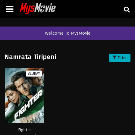
Welcome To MysMovie
Namrata Tiripeni
Filter
BLURAY
Fighter