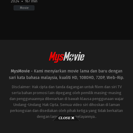
2024
167 min
Movie
Action
,
Thriller
,
War
IN
2024-
01-
24
Siddharth
Anand
MysMovie -
Kami menyiarkan movie lama dan baru dengan
sari kata bahasa malaysia, kualiti HD, 1080HD, 720P, Web-Rip.
Disclaimer: Hak cipta dan tanda dagangan untuk filem dan siri TV
serta bahan promosi lain dipegang oleh pemilik masing-masing
dan penggunaannya dibenarkan di bawah klausa penggunaan wajar
Undang-Undang Hak Cipta. Semua video siri dihoskan di laman
perkongsian dan disediakan oleh pihak ketiga yang tidak berkaitan
dengan laman ini atau pelayannya..