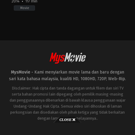
2014
117 min
Movie
Comedy
,
Horror
,
Thriller
JP
2014-
11-
15
Takashi
Miike
MysMovie -
Kami menyiarkan movie lama dan baru dengan
sari kata bahasa malaysia, kualiti HD, 1080HD, 720P, Web-Rip.
Disclaimer: Hak cipta dan tanda dagangan untuk filem dan siri TV
serta bahan promosi lain dipegang oleh pemilik masing-masing
dan penggunaannya dibenarkan di bawah klausa penggunaan wajar
Undang-Undang Hak Cipta. Semua video siri dihoskan di laman
perkongsian dan disediakan oleh pihak ketiga yang tidak berkaitan
dengan laman ini atau pelayannya..