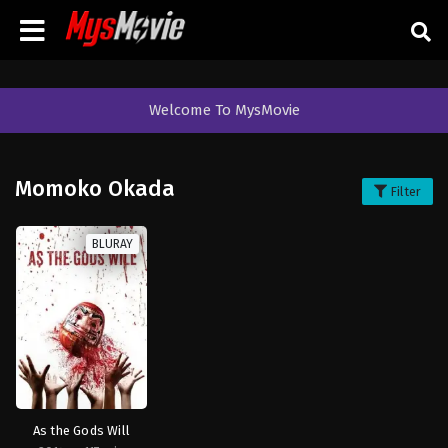
Welcome To MysMovie
Momoko Okada
Filter
BLURAY
As the Gods Will