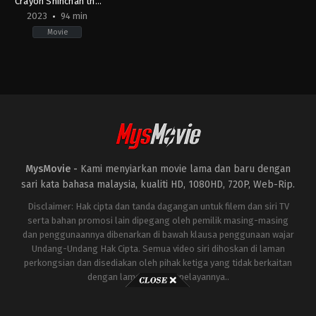
Crayon Shinchan the
Movie: Battle of
2023
94 min
Supernatural Powers
Movie
~Flying Sushi~
Animation
,
Comedy
JP
2023-
08-
04
Hitoshi
One
MysMovie -
Kami menyiarkan movie lama dan baru dengan
sari kata bahasa malaysia, kualiti HD, 1080HD, 720P, Web-Rip.
Disclaimer: Hak cipta dan tanda dagangan untuk filem dan siri TV
serta bahan promosi lain dipegang oleh pemilik masing-masing
dan penggunaannya dibenarkan di bawah klausa penggunaan wajar
Undang-Undang Hak Cipta. Semua video siri dihoskan di laman
perkongsian dan disediakan oleh pihak ketiga yang tidak berkaitan
dengan laman ini atau pelayannya..