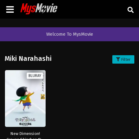
Welcome To MysMovie
Miki Narahashi
Filter
BLURAY
New Dimension!