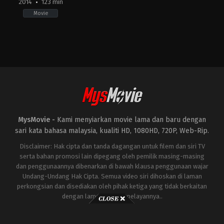
2014
123 min
Movie
Action
,
Drama
,
Science
Fiction
US
2014-
05-
14
Gareth
Edwards
MysMovie -
Kami menyiarkan movie lama dan baru dengan
sari kata bahasa malaysia, kualiti HD, 1080HD, 720P, Web-Rip.
Disclaimer: Hak cipta dan tanda dagangan untuk filem dan siri TV
serta bahan promosi lain dipegang oleh pemilik masing-masing
dan penggunaannya dibenarkan di bawah klausa penggunaan wajar
Undang-Undang Hak Cipta. Semua video siri dihoskan di laman
perkongsian dan disediakan oleh pihak ketiga yang tidak berkaitan
dengan laman ini atau pelayannya..