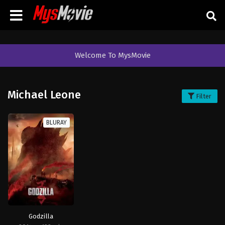
Welcome To MysMovie
Michael Leone
Filter
BLURAY
Godzilla