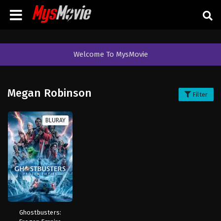
Welcome To MysMovie
Megan Robinson
Filter
BLURAY
Ghostbusters: