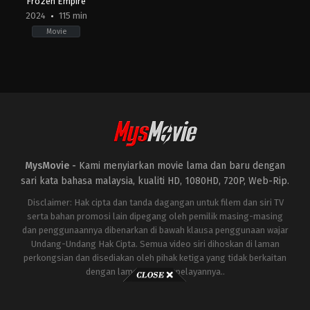
Frozen Empire
2024
115 min
Movie
Adventure
,
Comedy
,
Fantasy
US
2024-
03-
20
Gil
Kenan
MysMovie -
Kami menyiarkan movie lama dan baru dengan
sari kata bahasa malaysia, kualiti HD, 1080HD, 720P, Web-Rip.
Disclaimer: Hak cipta dan tanda dagangan untuk filem dan siri TV
serta bahan promosi lain dipegang oleh pemilik masing-masing
dan penggunaannya dibenarkan di bawah klausa penggunaan wajar
Undang-Undang Hak Cipta. Semua video siri dihoskan di laman
perkongsian dan disediakan oleh pihak ketiga yang tidak berkaitan
dengan laman ini atau pelayannya..