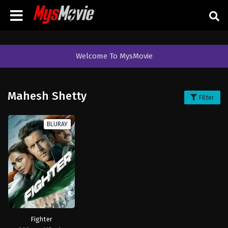
Welcome To MysMovie
Mahesh Shetty
Filter
BLURAY
Fighter