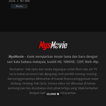
2024
167 min
Movie
Action
,
Thriller
,
War
IN
2024-
01-
24
Siddharth
Anand
MysMovie -
Kami menyiarkan movie lama dan baru dengan
sari kata bahasa malaysia, kualiti HD, 1080HD, 720P, Web-Rip.
Disclaimer: Hak cipta dan tanda dagangan untuk filem dan siri TV
serta bahan promosi lain dipegang oleh pemilik masing-masing
dan penggunaannya dibenarkan di bawah klausa penggunaan wajar
Undang-Undang Hak Cipta. Semua video siri dihoskan di laman
perkongsian dan disediakan oleh pihak ketiga yang tidak berkaitan
dengan laman ini atau pelayannya..