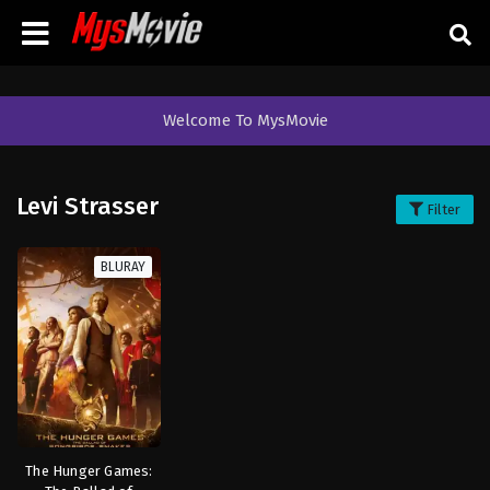
Welcome To MysMovie
Levi Strasser
Filter
BLURAY
The Hunger Games: