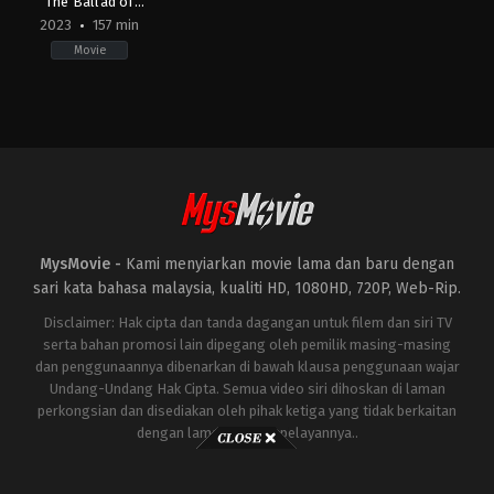
The Ballad of
Songbirds & Snakes
2023
157 min
Movie
Action
,
Drama
,
Science
Fiction
US
2023-
11-
15
Francis
Lawrence
MysMovie -
Kami menyiarkan movie lama dan baru dengan
sari kata bahasa malaysia, kualiti HD, 1080HD, 720P, Web-Rip.
Disclaimer: Hak cipta dan tanda dagangan untuk filem dan siri TV
serta bahan promosi lain dipegang oleh pemilik masing-masing
dan penggunaannya dibenarkan di bawah klausa penggunaan wajar
Undang-Undang Hak Cipta. Semua video siri dihoskan di laman
perkongsian dan disediakan oleh pihak ketiga yang tidak berkaitan
dengan laman ini atau pelayannya..