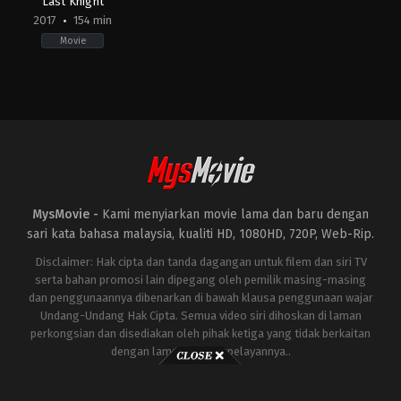
Last Knight
2017
154 min
Movie
Action
,
Adventure
,
Science
Fiction
US
2017-
06-
16
Michael
Bay
MysMovie -
Kami menyiarkan movie lama dan baru dengan
sari kata bahasa malaysia, kualiti HD, 1080HD, 720P, Web-Rip.
Disclaimer: Hak cipta dan tanda dagangan untuk filem dan siri TV
serta bahan promosi lain dipegang oleh pemilik masing-masing
dan penggunaannya dibenarkan di bawah klausa penggunaan wajar
Undang-Undang Hak Cipta. Semua video siri dihoskan di laman
perkongsian dan disediakan oleh pihak ketiga yang tidak berkaitan
dengan laman ini atau pelayannya..