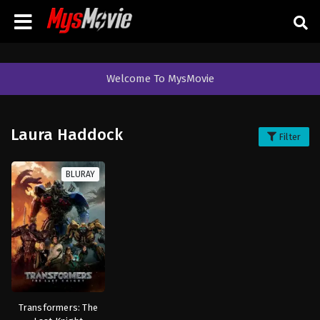
Welcome To MysMovie
Laura Haddock
Filter
BLURAY
Transformers: The