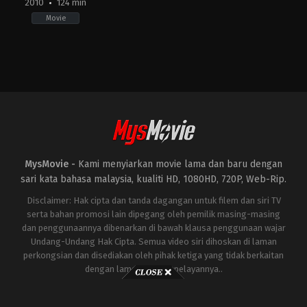
2010
124 min
Movie
Action
,
Adventure
,
Science
Fiction
US
2010-
04-
28
Jon
Favreau
MysMovie -
Kami menyiarkan movie lama dan baru dengan
sari kata bahasa malaysia, kualiti HD, 1080HD, 720P, Web-Rip.
Disclaimer: Hak cipta dan tanda dagangan untuk filem dan siri TV
serta bahan promosi lain dipegang oleh pemilik masing-masing
dan penggunaannya dibenarkan di bawah klausa penggunaan wajar
Undang-Undang Hak Cipta. Semua video siri dihoskan di laman
perkongsian dan disediakan oleh pihak ketiga yang tidak berkaitan
dengan laman ini atau pelayannya..