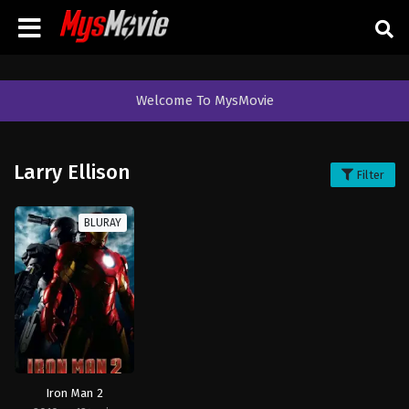
Welcome To MysMovie
Larry Ellison
Filter
BLURAY
Iron Man 2