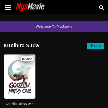
Welcome To MysMovie
Kunihiro Suda
Filter
BLURAY
Godzilla Minus One