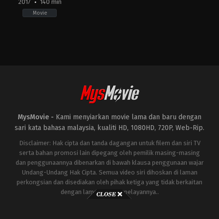
2017
140 min
Movie
Action
,
Drama
,
History
,
War
KR
2017-
10-
03
Hwang
Dong-
hyuk
MysMovie -
Kami menyiarkan movie lama dan baru dengan
sari kata bahasa malaysia, kualiti HD, 1080HD, 720P, Web-Rip.
Disclaimer: Hak cipta dan tanda dagangan untuk filem dan siri TV
serta bahan promosi lain dipegang oleh pemilik masing-masing
dan penggunaannya dibenarkan di bawah klausa penggunaan wajar
Undang-Undang Hak Cipta. Semua video siri dihoskan di laman
perkongsian dan disediakan oleh pihak ketiga yang tidak berkaitan
dengan laman ini atau pelayannya..