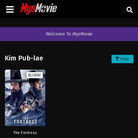
Welcome To MysMovie
Kim Pub-lae
Filter
BLURAY
The Fortress