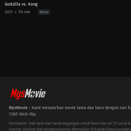
Godzilla vs. Kong
2021
114 min
Movie
Action
,
Adventure
,
Science
Fiction
US
2021-
03-
24
Adam
Wingard
MysMovie -
Kami menyiarkan movie lama dan baru dengan sari kat
720P, Web-Rip.
Disclaimer: Hak cipta dan tanda dagangan untuk filem dan siri TV serta 
masing-masing dan penggunaannya dibenarkan di bawah klausa penggu