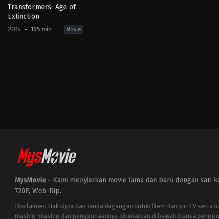
Transformers: Age of
Extinction
2014
165 min
Movie
Action
,
Adventure
,
Science
Fiction
US
2014-
06-
25
Michael
Bay
MysMovie -
Kami menyiarkan movie lama dan baru dengan sari kat
720P, Web-Rip.
Disclaimer: Hak cipta dan tanda dagangan untuk filem dan siri TV serta 
masing-masing dan penggunaannya dibenarkan di bawah klausa penggu