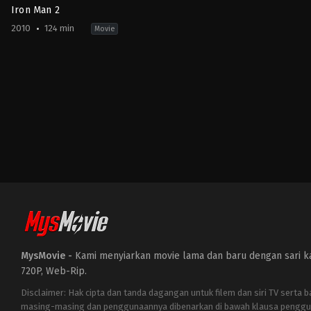
Iron Man 2
2010
124 min
Movie
Action
,
Adventure
,
Science
Fiction
US
2010-
04-
28
Jon
Favreau
MysMovie -
Kami menyiarkan movie lama dan baru dengan sari kat
720P, Web-Rip.
Disclaimer: Hak cipta dan tanda dagangan untuk filem dan siri TV serta 
masing-masing dan penggunaannya dibenarkan di bawah klausa penggu