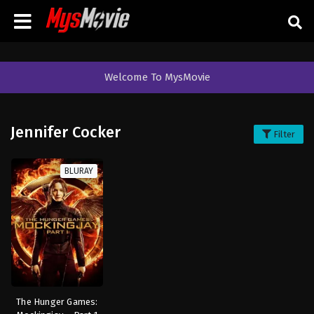
Welcome To MysMovie
Jennifer Cocker
Filter
BLURAY
The Hunger Games: