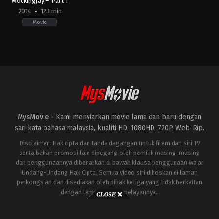
Mockingjay – Part 1
2014
123 min
Movie
Adventure
,
Science
Fiction
,
Thriller
US
2014-
11-
19
Francis
Lawrence
MysMovie -
Kami menyiarkan movie lama dan baru dengan
sari kata bahasa malaysia, kualiti HD, 1080HD, 720P, Web-Rip.
Disclaimer: Hak cipta dan tanda dagangan untuk filem dan siri TV
serta bahan promosi lain dipegang oleh pemilik masing-masing
dan penggunaannya dibenarkan di bawah klausa penggunaan wajar
Undang-Undang Hak Cipta. Semua video siri dihoskan di laman
perkongsian dan disediakan oleh pihak ketiga yang tidak berkaitan
dengan laman ini atau pelayannya..