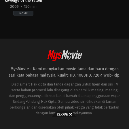
Revenge of the Fallen
2009
150 min
Movie
Action
,
Adventure
,
Science
Fiction
US
2009-
06-
19
Michael
Bay
MysMovie -
Kami menyiarkan movie lama dan baru dengan
sari kata bahasa malaysia, kualiti HD, 1080HD, 720P, Web-Rip.
Disclaimer: Hak cipta dan tanda dagangan untuk filem dan siri TV
serta bahan promosi lain dipegang oleh pemilik masing-masing
dan penggunaannya dibenarkan di bawah klausa penggunaan wajar
Undang-Undang Hak Cipta. Semua video siri dihoskan di laman
perkongsian dan disediakan oleh pihak ketiga yang tidak berkaitan
dengan laman ini atau pelayannya..