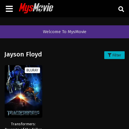
Welcome To MysMovie
Jayson Floyd
Filter
BLURAY
Transformers: