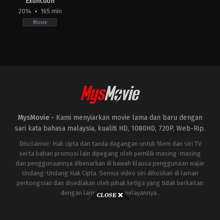
Extinction
2014
165 min
Movie
Action
,
Adventure
,
Science
Fiction
US
2014-
06-
25
Michael
Bay
MysMovie -
Kami menyiarkan movie lama dan baru dengan
sari kata bahasa malaysia, kualiti HD, 1080HD, 720P, Web-Rip.
Disclaimer: Hak cipta dan tanda dagangan untuk filem dan siri TV
serta bahan promosi lain dipegang oleh pemilik masing-masing
dan penggunaannya dibenarkan di bawah klausa penggunaan wajar
Undang-Undang Hak Cipta. Semua video siri dihoskan di laman
perkongsian dan disediakan oleh pihak ketiga yang tidak berkaitan
dengan laman ini atau pelayannya..