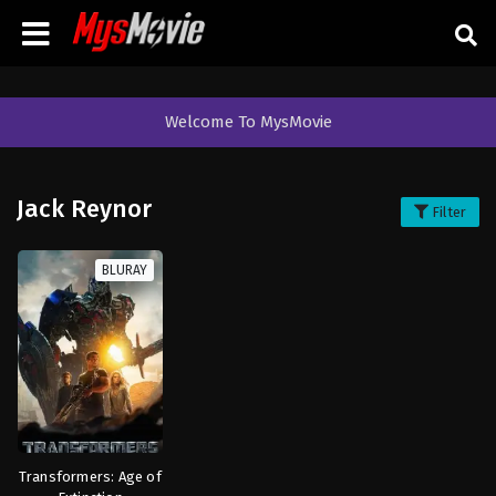
Welcome To MysMovie
Jack Reynor
Filter
BLURAY
Transformers: Age of