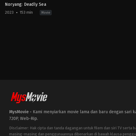
Noryang: Deadly Sea
2023
153 min
Movie
Action
,
Drama
,
History
,
War
KR
2023-
12-
20
Kim
Han-
min
MysMovie -
Kami menyiarkan movie lama dan baru dengan sari kat
720P, Web-Rip.
Disclaimer: Hak cipta dan tanda dagangan untuk filem dan siri TV serta 
masing-masing dan penggunaannya dibenarkan di bawah klausa penggu