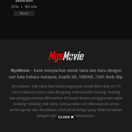
Extinction
2014
165 min
Movie
Action
,
Adventure
,
Science
Fiction
US
2014-
06-
25
Michael
Bay
MysMovie -
Kami menyiarkan movie lama dan baru dengan
sari kata bahasa malaysia, kualiti HD, 1080HD, 720P, Web-Rip.
Disclaimer: Hak cipta dan tanda dagangan untuk filem dan siri TV
serta bahan promosi lain dipegang oleh pemilik masing-masing
dan penggunaannya dibenarkan di bawah klausa penggunaan wajar
Undang-Undang Hak Cipta. Semua video siri dihoskan di laman
perkongsian dan disediakan oleh pihak ketiga yang tidak berkaitan
dengan laman ini atau pelayannya..