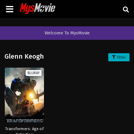
Welcome To MysMovie
Glenn Keogh
Filter
BLURAY
Transformers: Age of