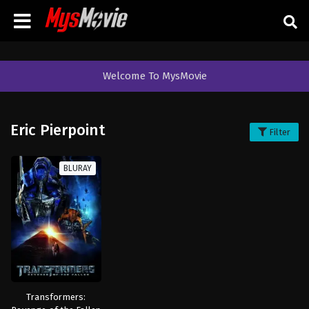
Welcome To MysMovie
Eric Pierpoint
Filter
BLURAY
Transformers: