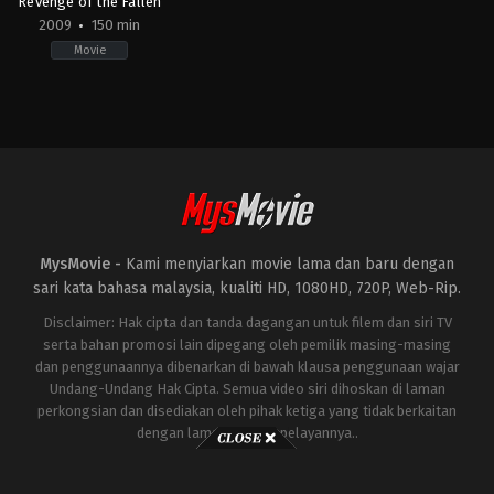
Revenge of the Fallen
2009
150 min
Movie
Action
,
Adventure
,
Science
Fiction
US
2009-
06-
19
Michael
Bay
MysMovie -
Kami menyiarkan movie lama dan baru dengan
sari kata bahasa malaysia, kualiti HD, 1080HD, 720P, Web-Rip.
Disclaimer: Hak cipta dan tanda dagangan untuk filem dan siri TV
serta bahan promosi lain dipegang oleh pemilik masing-masing
dan penggunaannya dibenarkan di bawah klausa penggunaan wajar
Undang-Undang Hak Cipta. Semua video siri dihoskan di laman
perkongsian dan disediakan oleh pihak ketiga yang tidak berkaitan
dengan laman ini atau pelayannya..