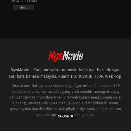
2024
121 min
Movie
Action
,
Thriller
US
2024-
03-
08
Doug
Liman
MysMovie -
Kami menyiarkan movie lama dan baru dengan
sari kata bahasa malaysia, kualiti HD, 1080HD, 720P, Web-Rip.
Disclaimer: Hak cipta dan tanda dagangan untuk filem dan siri TV
serta bahan promosi lain dipegang oleh pemilik masing-masing
dan penggunaannya dibenarkan di bawah klausa penggunaan wajar
Undang-Undang Hak Cipta. Semua video siri dihoskan di laman
perkongsian dan disediakan oleh pihak ketiga yang tidak berkaitan
dengan laman ini atau pelayannya..