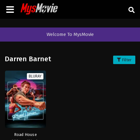
Welcome To MysMovie
Darren Barnet
Filter
BLURAY
Road House