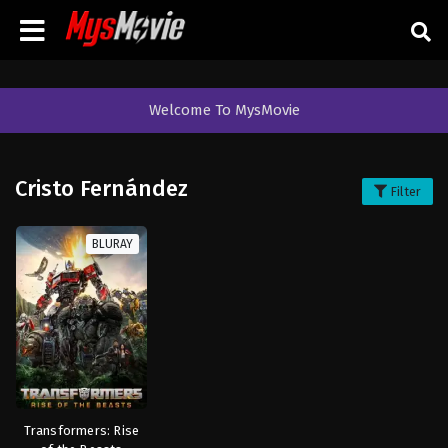
Welcome To MysMovie
Cristo Fernández
Filter
BLURAY
Transformers: Rise