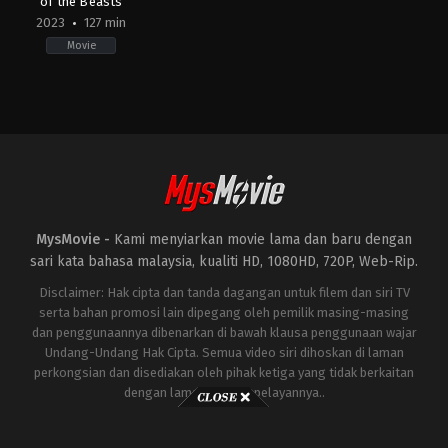
of the Beasts
2023
127 min
Movie
Action
,
Adventure
,
Science
Fiction
US
2023-
06-
06
Steven
Caple
Jr.
MysMovie -
Kami menyiarkan movie lama dan baru dengan
sari kata bahasa malaysia, kualiti HD, 1080HD, 720P, Web-Rip.
Disclaimer: Hak cipta dan tanda dagangan untuk filem dan siri TV
serta bahan promosi lain dipegang oleh pemilik masing-masing
dan penggunaannya dibenarkan di bawah klausa penggunaan wajar
Undang-Undang Hak Cipta. Semua video siri dihoskan di laman
perkongsian dan disediakan oleh pihak ketiga yang tidak berkaitan
dengan laman ini atau pelayannya..