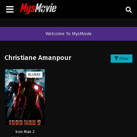
Welcome To MysMovie
Christiane Amanpour
Filter
BLURAY
Iron Man 2