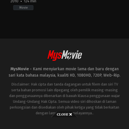
2010
124 min
Movie
Action
,
Adventure
,
Science
Fiction
US
2010-
04-
28
Jon
Favreau
MysMovie -
Kami menyiarkan movie lama dan baru dengan
sari kata bahasa malaysia, kualiti HD, 1080HD, 720P, Web-Rip.
Disclaimer: Hak cipta dan tanda dagangan untuk filem dan siri TV
serta bahan promosi lain dipegang oleh pemilik masing-masing
dan penggunaannya dibenarkan di bawah klausa penggunaan wajar
Undang-Undang Hak Cipta. Semua video siri dihoskan di laman
perkongsian dan disediakan oleh pihak ketiga yang tidak berkaitan
dengan laman ini atau pelayannya..