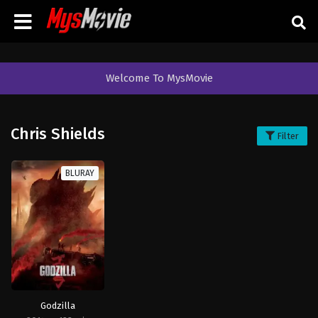
Welcome To MysMovie
Chris Shields
Filter
BLURAY
Godzilla