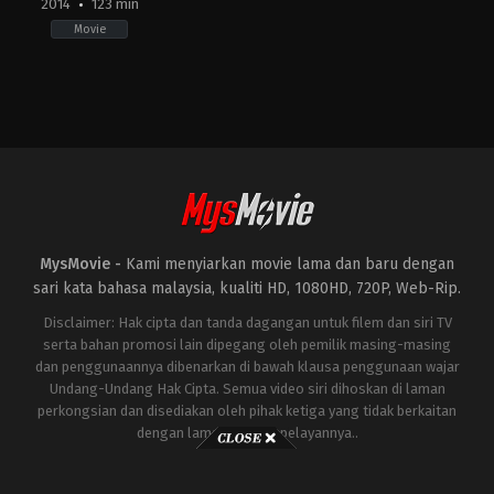
2014
123 min
Movie
Action
,
Drama
,
Science
Fiction
US
2014-
05-
14
Gareth
Edwards
MysMovie -
Kami menyiarkan movie lama dan baru dengan
sari kata bahasa malaysia, kualiti HD, 1080HD, 720P, Web-Rip.
Disclaimer: Hak cipta dan tanda dagangan untuk filem dan siri TV
serta bahan promosi lain dipegang oleh pemilik masing-masing
dan penggunaannya dibenarkan di bawah klausa penggunaan wajar
Undang-Undang Hak Cipta. Semua video siri dihoskan di laman
perkongsian dan disediakan oleh pihak ketiga yang tidak berkaitan
dengan laman ini atau pelayannya..